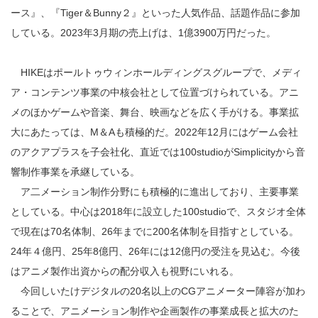
ース』、『Tiger＆Bunny２』といった人気作品、話題作品に参加
している。2023年3月期の売上げは、1億3900万円だった。
HIKEはポールトゥウィンホールディングスグループで、メディ
ア・コンテンツ事業の中核会社として位置づけられている。アニ
メのほかゲームや音楽、舞台、映画などを広く手がける。事業拡
大にあたっては、M＆Aも積極的だ。2022年12月にはゲーム会社
のアクアプラスを子会社化、直近では100studioがSimplicityから音
響制作事業を承継している。
ア二メーション制作分野にも積極的に進出しており、主要事業
としている。中心は2018年に設立した100studioで、スタジオ全体
で現在は70名体制、26年までに200名体制を目指すとしている。
24年４億円、25年8億円、26年には12億円の受注を見込む。今後
はアニメ製作出資からの配分収入も視野にいれる。
今回しいたけデジタルの20名以上のCGアニメーター陣容が加わ
ることで、アニメーション制作や企画製作の事業成長と拡大のた