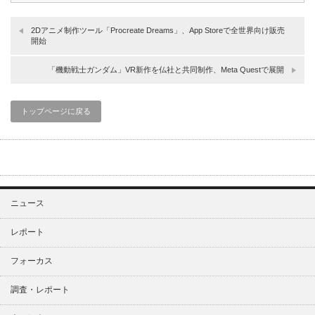
2Dアニメ制作ツール「Procreate Dreams」、App Storeで全世界向け販売
開始
「機動戦士ガンダム」VR新作を仏社と共同制作、Meta Questで展開
トップページに戻る
ニュース
レポート
フォーカス
調査・レポート