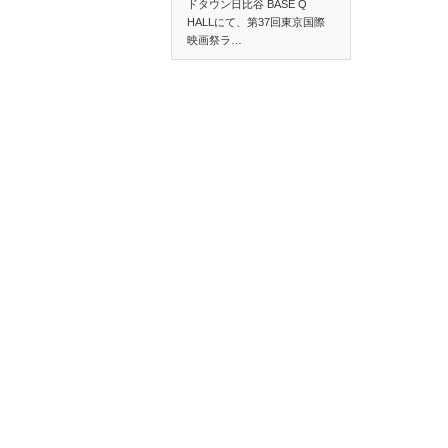
ドタウン日比谷 BASE Q
HALLにて、第37回東京国際
映画祭ラ…