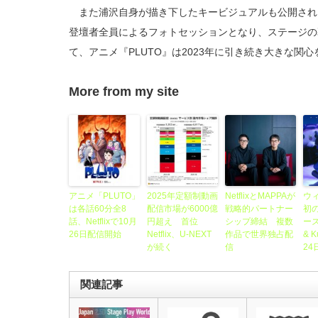
また浦沢自身が描き下したキービジュアルも公開され
登壇者全員によるフォトセッションとなり、ステージの幕を
て、アニメ『PLUTO』は2023年に引き続き大きな関
More from my site
アニメ「PLUTO」
2025年定額制動画
NetflixとMAPPAが
ウ
は各話60分全8
配信市場が6000億
戦略的パートナー
初
話、Netflixで10月
円超え 首位
シップ締結 複数
ーズ
26日配信開始
Netflix、U-NEXT
作品で世界独占配
& 
が続く
信
2
関連記事