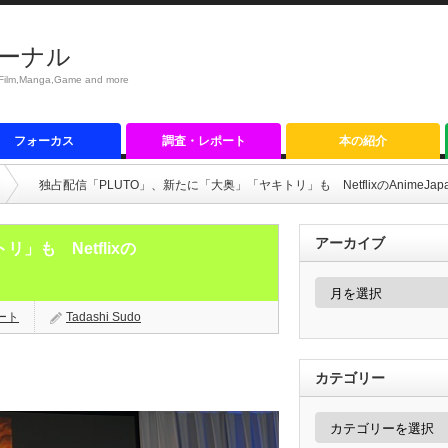
ーナル
anga,Game and more
フォーカス
調査・レポート
本の紹介
独占配信「PLUTO」、新たに「大奥」「ヤキトリ」も NetflixのAnimeJap
アーカイブ
」も Netflixの
ア
ー
カ
ート
Tadashi Sudo
イ
ブ
カテゴリー
カ
テ