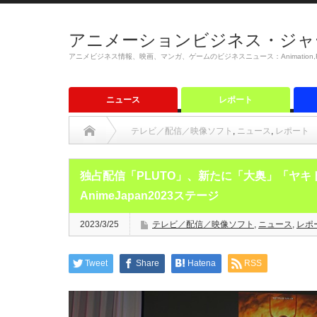
アニメーションビジネス・ジャ
アニメビジネス情報、映画、マンガ、ゲームのビジネスニュース：Animation,Film,M
ニュース
レポート
テレビ／配信／映像ソフト
,
ニュース
,
レポート
独占配信「PLUTO」、新たに「大奥」「ヤキトリ
AnimeJapan2023ステージ
2023/3/25
テレビ／配信／映像ソフト
,
ニュース
,
レポ
Tweet
Share
Hatena
RSS