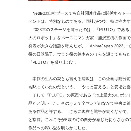
Netflixは自社ブースでも自社関連作品に関係する
ベントは、特別なものである。同社が今後、特に注力す
2023年のステージを飾ったのは、『PLUTO』であ
大のロボット」をベースにマンガ家・浦沢直樹の作画で
発表が大きな話題を呼んだが、「AnimeJapan 20
役の日笠陽子、ウラン役の鈴木みのりらを迎えてあらた
『PLUTO』を盛り上げた。
本作の生みの親とも言える浦沢は、この企画は随分前
も黙っていたのだという。「やっと言える」と安堵と喜
そして『PLUTO』の原案である「地上最大のロボッ
品だと明かした。そのうえで全マンガのなかで中央に鎮
ある作品と評する。 さらに現在も戦争が続くなかで、
と指摘。これこそが5歳の時の自分が感じた切なさなの
作品への深い愛を明らかにした。