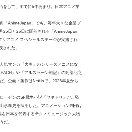
開始をして、すでに5年あまり。日本アニメ業
AnimeJapan」でも、毎年大きな企業ブ
5日と26日に開催される「AnimeJapan
ネトフリアニメ スペシャルステージが実施され
発表された。
人気マンガ『大奥』のシリーズアニメにな
EACH』や『アルスラーン戦記』の阿部記之
画・製作はNetflixで、2023年夏から
ロ・ゼンのSF戦争小説『ヤキトリ』だ。監
山形厚史を採用した。アニメーション制作は
楽を日本を代表するテクノミュージック大物
うだ。