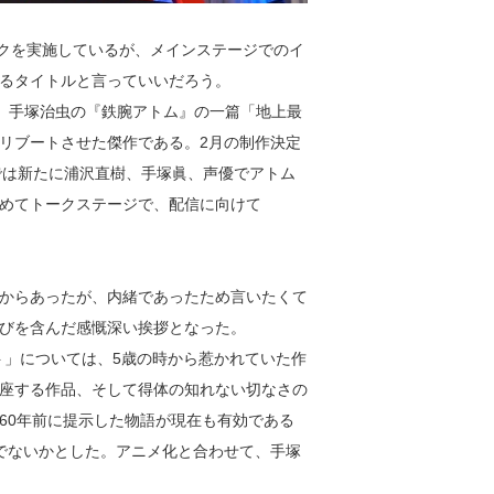
トークを実施しているが、メインステージでのイ
るタイトルと言っていいだろう。
る。手塚治虫の『鉄腕アトム』の一篇「地上最
リブートさせた傑作である。2月の制作決定
23」では新たに浦沢直樹、手塚眞、声優でアトム
めてトークステージで、配信に向けて
からあったが、内緒であったため言いたくて
びを含んだ感慨深い挨拶となった。
ト」については、5歳の時から惹かれていた作
座する作品、そして得体の知れない切なさの
60年前に提示した物語が現在も有効である
でないかとした。アニメ化と合わせて、手塚