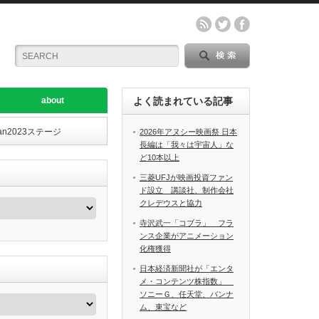
about
よく読まれている記事
an2023ステージ
2026年アヌシー映画祭 日本
長編は「我々は宇宙人」な
ど10本以上
三菱UFJが映画投資ファン
ド設立 講談社、制作会社
クレデウスと協力
寺沢武一「コブラ」 フラ
ンス企業がアニメーション
化権獲得
日本経済新聞社が「エンタ
メ・コンテンツ株指数」
ソニーＧ、任天堂、バンナ
ム、東宝など