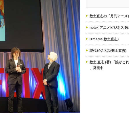
ゴ
リ
ー
数土直志の「月刊アニメビ
note× アニメビジネス 
ITmedia(数土直志)
現代ビジネス(数土直志)
数土 直志 (著) 「誰が
」発売中