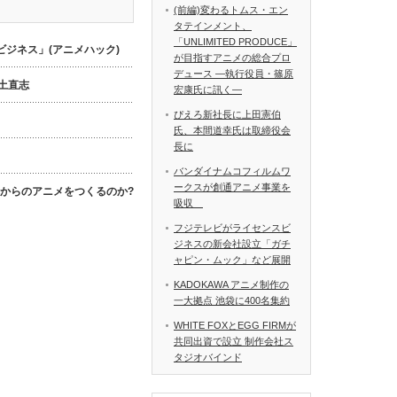
(前編)変わるトムス・エン
タテインメント、
「UNLIMITED PRODUCE」
ジネス」(アニメハック)
が目指すアニメの総合プロ
デュース ―執行役員・篠原
数土直志
宏康氏に訊く―
ぴえろ新社長に上田憲伯
氏、本間道幸氏は取締役会
長に
バンダイナムコフィルムワ
ークスが創通アニメ事業を
これからのアニメをつくるのか?
吸収
フジテレビがライセンスビ
ジネスの新会社設立「ガチ
ャピン・ムック」など展開
KADOKAWA アニメ制作の
一大拠点 池袋に400名集約
WHITE FOXとEGG FIRMが
共同出資で設立 制作会社ス
タジオバインド