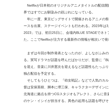
Netflixが日本初のオリジナルアニメタイトルの配信
界ではすでにお馴染みの顔ぶれになっている。
年に一度、東京ビッグサイトで開催されるアニメの祭典「
ースを出展、ステージイベントも行われる。2023年は3月2
2023」では、初日25日に、会場内BLUE STAGEで
た。ここでNetflixが注力する最新作の情報が相次いで
まずは今回が制作発表となったのが、よしながふみの
る。実写ドラマが話題を呼んだばかりだが、監督に『BL
を迎え、音楽に川井憲次を迎えるなど話題性もたっぷりだ。企
独占配信を予定する。
そしてもうひとつは、『幼女戦記』などで人気のカル
督は安保英樹、脚本に堺三保、キャラクターデザインに
北海道に拠点を持つCGスタジオもアレクト、さらに音
のケン・イシイが担当する。異色の起用も話題を呼びそ