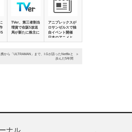
に
TVer、第三者割当
アニプレックスが
作
増資で在阪5放送
ロサンゼルスで独
年5
局が新たに株主に
自イベント開催
日本のアニメと
テ…
携から「ULTRAMAN」まで、I.Gが語ったNetflixと
歩んだ5年間
ーナル