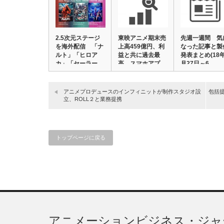
2.5次元ステージ
東映アニメ期末売
先週一週間 気
を海外配信 「ナ
上高459億円、利
なった記事と製
ルト」「ヒロア
益と共に過去最
発表まとめ(18
カ」「セーラー
高 スマホアプ
月27日～6…
ム…
リ…
アニメプロデュースのインフィニットが制作スタジオ設
包括提
立、ROLL２と業務提携
トップページに戻る
アニメーションビジネス・ジャ