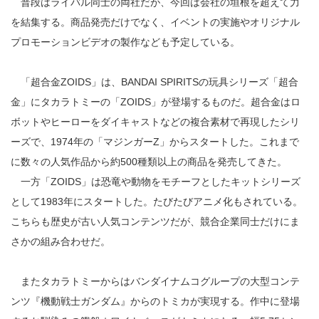
普段はライバル同士の両社だが、今回は会社の垣根を超えて力
を結集する。商品発売だけでなく、イベントの実施やオリジナル
プロモーションビデオの製作なども予定している。
「超合金ZOIDS」は、BANDAI SPIRITSの玩具シリーズ「超合
金」にタカラトミーの「ZOIDS」が登場するものだ。超合金はロ
ボットやヒーローをダイキャストなどの複合素材で再現したシリ
ーズで、1974年の「マジンガーZ」からスタートした。これまで
に数々の人気作品から約500種類以上の商品を発売してきた。
一方「ZOIDS」は恐竜や動物をモチーフとしたキットシリーズ
として1983年にスタートした。たびたびアニメ化もされている。
こちらも歴史が古い人気コンテンツだが、競合企業同士だけにま
さかの組み合わせだ。
またタカラトミーからはバンダイナムコグループの大型コンテ
ンツ『機動戦士ガンダム』からのトミカが実現する。作中に登場