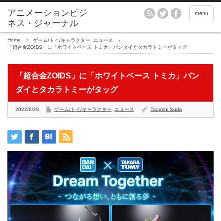
アニメーションビジ
menu
ネス・ジャーナル
Home
ゲーム/トイ/キャラクター
,
ニュース
「超合金ZOIDS」に「ホワイトベース トミカ」バンダイとタカラトミーがタッグ
「超合金ZOIDS」に「ホワイトベース トミカ」バン
ダイとタカラトミーがタッグ
2022/6/29
ゲーム/トイ/キャラクター
,
ニュース
Tadashi Sudo