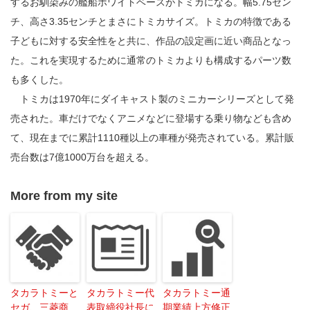
するお馴染みの艦船ホワイトベースがトミカになる。幅5.75セン
チ、高さ3.35センチとまさにトミカサイズ。トミカの特徴である
子どもに対する安全性をと共に、作品の設定画に近い商品となっ
た。これを実現するために通常のトミカよりも構成するパーツ数
も多くした。
トミカは1970年にダイキャスト製のミニカーシリーズとして発
売された。車だけでなくアニメなどに登場する乗り物なども含め
て、現在までに累計1110種以上の車種が発売されている。累計販
売台数は7億1000万台を超える。
More from my site
タカラトミーと
タカラトミー代
タカラトミー通
セガ、三菱商
表取締役社長に
期業績上方修正