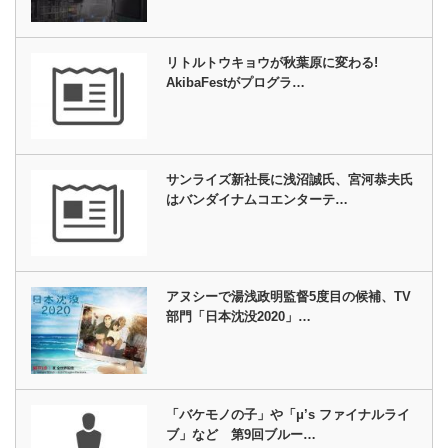
リトルトウキョウが秋葉原に変わる!
AkibaFestがプログラ…
サンライズ新社長に浅沼誠氏、宮河恭夫氏
はバンダイナムコエンターテ…
アヌシーで湯浅政明監督5度目の候補、TV
部門「日本沈没2020」…
「バケモノの子」や「μ’s ファイナルライ
ブ」など 第9回ブルー…