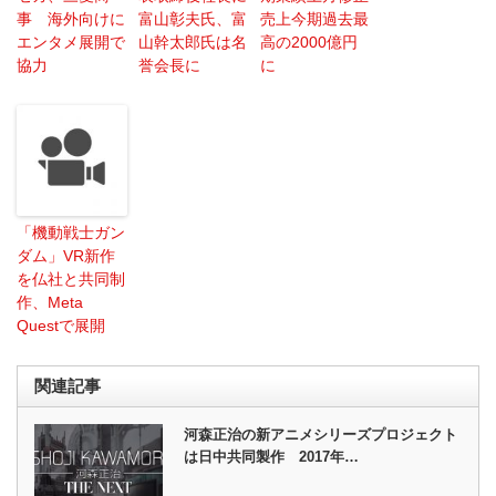
事 海外向けに
富山彰夫氏、富
売上今期過去最
エンタメ展開で
山幹太郎氏は名
高の2000億円
協力
誉会長に
に
「機動戦士ガン
ダム」VR新作
を仏社と共同制
作、Meta
Questで展開
関連記事
河森正治の新アニメシリーズプロジェクト
は日中共同製作 2017年…