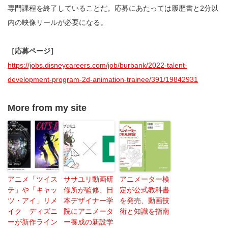
専門課程を終了していることだ。応募にあたっては履歴書と2分以
内の映像リールが必要になる。
［応募ページ］
https://jobs.disneycareers.com/job/burbank/2022-talent-
development-program-2d-animation-trainee/391/19842931
More from my site
アニメ「ツイス
ササユリ動画研
アニメーター検
テ」や「キャッ
修所が監修、日
定が公式教科書
ツ・アイ」リメ
本デザイナー学
を発売、動画技
イク ディズニ
院にアニメータ
術と知識を指南
ーが新作ライン
ー養成の新設学