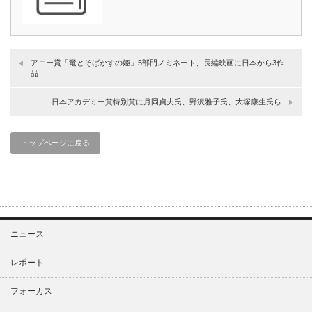
アニー賞「竜とそばかすの姫」5部門ノミネート、長編映画に日本から3作
品
日本アカデミー賞特別賞に月岡貞夫氏、野沢雅子氏、大塚康生氏ら
トップページに戻る
ニュース
レポート
フォーカス