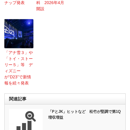
ナップ発表
科 2026年4月
開設
「アナ雪３」や
「トイ・ストー
リー５」等 デ
ィズニー
が“D23”で新情
報を続々発表
関連記事
「PとJK」ヒットなど 松竹が堅調で第1Q
増収増益