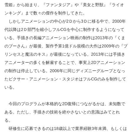
雪姫』から始まり、『ファンタジア』や『美女と野獣』『ライオ
ンキング』まで数々の傑作を制作してきた。
しかしアニメーションの中心が2Ｄから3Ｄに移る中で、2000年
代以降は2Ｄ部門を縮小しフルCGを中心に制作するようになって
いる。手描きの長編アニメーション映画の制作は2013年の『くま
のプーさん』が最後、製作予算1億ドル規模の大作は2009年の『プ
リンセスと魔法のキス』が最後になっている。2013年には手描き
アニメーターの多くを解雇することで、事実上2Dアニメーション
の制作は停止している。2006年に同じディズニーグループとなっ
たピクサー・アニメーション・スタジオはフルCGのみを制作して
いる。
今回のプログラムが本格的な2D復帰につながるかは、未知数で
ある。ただし、手描きの技術を絶やさないとの意識はみてとれ
る。
研修生に応募できるのは18歳以上で業界経験3年未満、もしくは