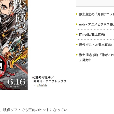
ゴ
リ
ー
数土直志の「月刊アニメビ
note× アニメビジネス 
ITmedia(数土直志)
現代ビジネス(数土直志)
数土 直志 (著) 「誰が
」発売中
、映像ソフトでも空前のヒットになってい