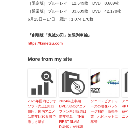
［限定版］ブルーレイ 12,549枚 DVD 8,609枚
［通常版］ブルーレイ 33,609枚 DVD 42,178枚 
6月15日～17日 累計：1,074,170枚
『劇場版「鬼滅の刃」無限列車編』
https://kimetsu.com
More from my site
2025年国内ビデオ
2024年上半期
ソニー・ピクチャ
ア
ソフト売上は812
DVD/BDのアニメ
ーズの映像パッケ
4K 
億円、国内アニメ
ファン向け販売は
ージ制作・販売事
ra
は前年比30％減で
前年並み 「THE
業 ハピネットに
ニ
厳しさ増す
FIRST SLAM
移管
DUNK」が好調