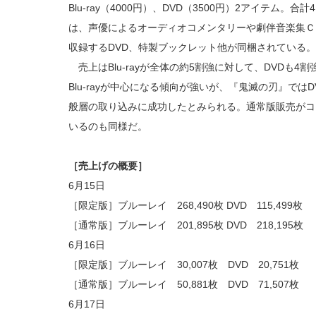
Blu-ray（4000円）、DVD（3500円）2アイテム
は、声優によるオーディオコメンタリーや劇伴音楽集Ｃ
収録するDVD、特製ブックレット他が同梱されている。
売上はBlu‐rayが全体の約5割強に対して、DVDも
Blu‐rayが中心になる傾向が強いが、『鬼滅の刃』では
般層の取り込みに成功したとみられる。通常版販売がコ
いるのも同様だ。
［売上げの概要］
6月15日
［限定版］ブルーレイ 268,490枚 DVD 115,499枚
［通常版］ブルーレイ 201,895枚 DVD 218,195枚
6月16日
［限定版］ブルーレイ 30,007枚 DVD 20,751枚
［通常版］ブルーレイ 50,881枚 DVD 71,507枚 
6月17日