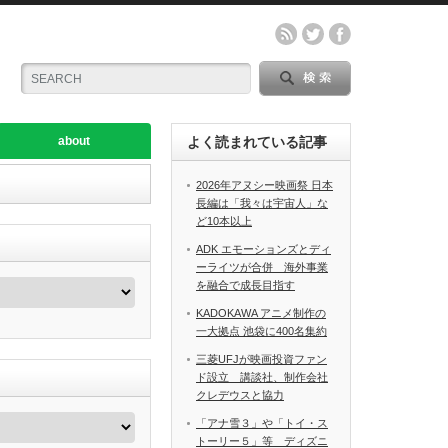
about
よく読まれている記事
2026年アヌシー映画祭 日本
長編は「我々は宇宙人」な
ど10本以上
ADK エモーションズとディ
ーライツが合併 海外事業
を融合で成長目指す
KADOKAWA アニメ制作の
一大拠点 池袋に400名集約
三菱UFJが映画投資ファン
ド設立 講談社、制作会社
クレデウスと協力
「アナ雪３」や「トイ・ス
トーリー５」等 ディズニ