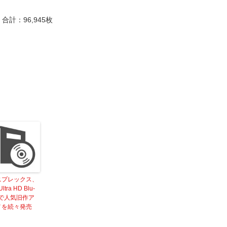
合計：96,945枚
ニプレックス、
Ultra HD Blu-
yで人気旧作ア
メを続々発売