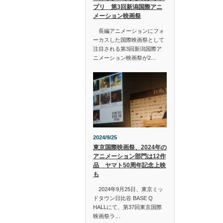
プリ 第3回新潟国際アニ
メーション映画祭
長編アニメーションにフォ
ーカスした国際映画祭として
注目される第3回新潟国際ア
ニメーション映画祭が2…
2024/9/25
東京国際映画祭、2024年の
アニメーション部門は12作
品 ヤマト50周年記念上映
も
2024年9月25日、東京ミッ
ドタウン日比谷 BASE Q
HALLにて、第37回東京国際
映画祭ラ…