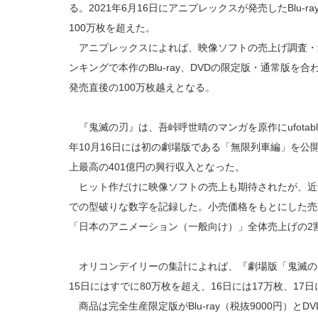
る。2021年6月16日にアニプレックスが発売したBlu-r
100万枚を超えた。
アニプレックスによれば、映像ソフトの売上げ調査・集
ンキングで本作のBlu‐ray、DVDの限定版・通常版を合
発売直後の100万枚越えとなる。
『鬼滅の刃』は、吾峠呼世晴のマンガを原作にufotab
年10月16日には初の劇場版である「無限列車編」を公
上最高の401億円の興行収入となった。
ヒット作だけに映像ソフトの売上も期待されたが、近
での型破りな数字を記録した。小売価格をもとにした売上
「日本のアニメーション（一般向け）」全体売上げの2
オリコンデイリーの集計によれば、『劇場版「鬼滅の
15日にはすでに80万枚を超え、16日には17万枚、17
商品は完全生産限定版がBlu-ray（税抜9000円）とD