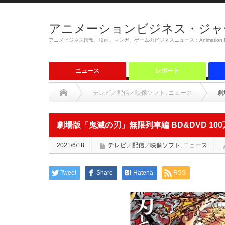
アニメーションビジネス・ジャ
アニメビジネス情報、映画、マンガ、ゲームのビジネスニュース：Animation,Film,M
ニュース
レポート
テレビ／配信／映像ソフト
,
ニュース
劇
劇場版「鬼滅の刃」無限列車編 BD&DVD 10
2021/6/18
テレビ／配信／映像ソフト
,
ニュース
Tweet
Share
Hatena
RSS