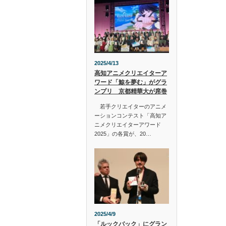
2025/4/13
高知アニメクリエイターア
ワード「鯨を夢む」がグラ
ンプリ 京都精華大が席巻
若手クリエイターのアニメ
ーションコンテスト「高知ア
ニメクリエイターアワード
2025」の各賞が、20…
2025/4/9
「ルックバック」にグラン