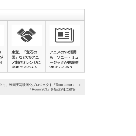
9
東宝、「宝石の
アニメのVR活用
が
国」などCGアニ
も ソニー・ミュ
オ
メ制作オレンジに
ージックが体験型
出資 スタジオと
VRのハシラス
の…
と…
ツキ、米国実写映画化プロジェクト「Root Letter」
「Room 203」を新設2社に移管