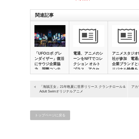
関連記事
「UFOロボ グレ
電通、アニメのシ
アニメスタジオ
ンダイザー」復活
ーンをNFTでコレ
社が参加 電通
にサウジ企業協
クション オルト
企業ブランドと
力、国際コンテ
プラス、アクセ…
リジナル映像を
ス…
つ…
「海賊王女」21年晩夏に世界リリース クランチロール＆
アカ
Adult Swimオリジナルアニメ
トップページに戻る