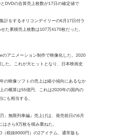
ayとDVDの合算売上枚数が17日の確定値で
計をするオリコンデイリーの6月17日付ラ
わせた累積売上枚数は107万4170枚だった。
leのアニメーション制作で映像化した。2020
開した。これが大ヒットとなり、日本映画史
年の映像ソフトの売上は縮小傾向にあるなか
の概算は55億円、これは2020年の国内の
割にも相当する。
刃」無限列車編』売上げは、発売前日の6月
日にはさら9万枚を積み重ねた。
VD（税抜8000円）の2アイテム、通常版も