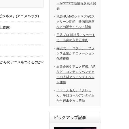
ーが“D23”で新情報を続々発
表
ジネス」(アニメハック)
池袋HUMAXシネマズが2ス
クリーン閉館、映画館座席
などの販売イベント開催
数土直志
円谷プロ 新社長にタカラト
ミー出身の永竹正幸氏
寺沢武一「コブラ」 フラ
ンス企業がアニメーション
化権獲得
これからのアニメをつくるのか?
出版企画やアニメ宣伝、VR
など コンテンツベンチャ
ーの人材マッチングイベン
ト開催
「ドラえもん」「クレし
ん」平日ゴールデンタイム
から週末夕方に移動
ピックアップ記事