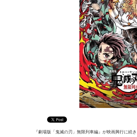
『劇場版「鬼滅の刃」無限列車編』が映画興行に続き