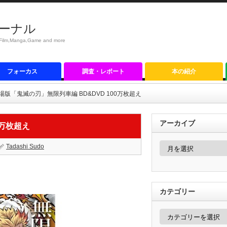
ーナル
anga,Game and more
フォーカス
調査・レポート
本の紹介
場版「鬼滅の刃」無限列車編 BD&DVD 100万枚超え
アーカイブ
0万枚超え
ア
Tadashi Sudo
ー
カ
イ
ブ
カテゴリー
カ
テ