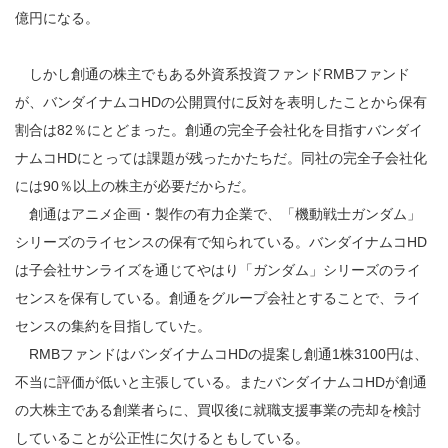
億円になる。
しかし創通の株主でもある外資系投資ファンドRMBファンド
が、バンダイナムコHDの公開買付に反対を表明したことから保有
割合は82％にとどまった。創通の完全子会社化を目指すバンダイ
ナムコHDにとっては課題が残ったかたちだ。同社の完全子会社化
には90％以上の株主が必要だからだ。
創通はアニメ企画・製作の有力企業で、「機動戦士ガンダム」
シリーズのライセンスの保有で知られている。バンダイナムコHD
は子会社サンライズを通じてやはり「ガンダム」シリーズのライ
センスを保有している。創通をグループ会社とすることで、ライ
センスの集約を目指していた。
RMBファンドはバンダイナムコHDの提案し創通1株3100円は、
不当に評価が低いと主張している。またバンダイナムコHDが創通
の大株主である創業者らに、買収後に就職支援事業の売却を検討
していることが公正性に欠けるともしている。