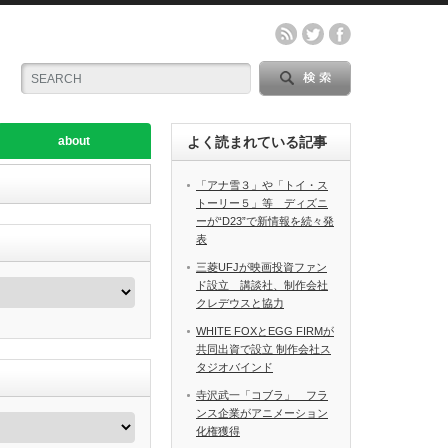
about
よく読まれている記事
「アナ雪３」や「トイ・ス
トーリー５」等 ディズニ
ーが“D23”で新情報を続々発
表
三菱UFJが映画投資ファン
ド設立 講談社、制作会社
クレデウスと協力
WHITE FOXとEGG FIRMが
共同出資で設立 制作会社ス
タジオバインド
寺沢武一「コブラ」 フラ
ンス企業がアニメーション
化権獲得