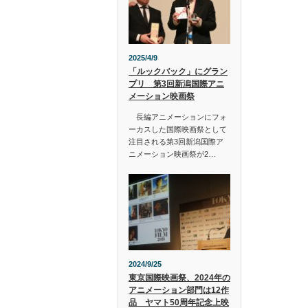
2025/4/9
「ルックバック」にグラン
プリ 第3回新潟国際アニ
メーション映画祭
長編アニメーションにフォ
ーカスした国際映画祭として
注目される第3回新潟国際ア
ニメーション映画祭が2…
2024/9/25
東京国際映画祭、2024年の
アニメーション部門は12作
品 ヤマト50周年記念上映