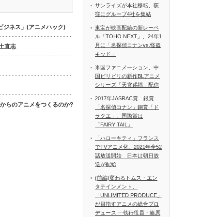
サンライズが本社移転、荻
窪にグループ4社を集結
ジネス」(アニメハック)
東宝が映画配給の新レーベ
ル「TOHO NEXT」、24年1
月に「名探偵コナンvs.怪盗
数土直志
キッド」
米国ファニメーション、中
国ビリビリの新作BLアニメ
シリーズ「天官赐福」配信
2017年JASRAC賞 銀賞
これからのアニメをつくるのか?
「名探偵コナン」銅賞「ド
ラクエ」、国際賞は
「FAIRY TAIL」
「ハローキティ」フランス
でTVアニメ化、2021年全52
話放送開始 日本は朝日放
送が配給
(前編)変わるトムス・エン
タテインメント、
「UNLIMITED PRODUCE」
が目指すアニメの総合プロ
デュース ―執行役員・篠原