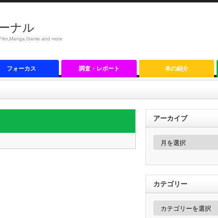
ーナル
anga,Game and more
フォーカス
調査・レポート
本の紹介
アーカイブ
ア
ー
カ
イ
ブ
カテゴリー
カ
テ