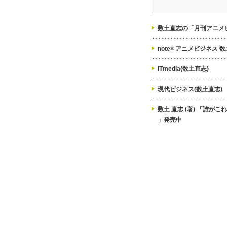
ゴ
リ
ー
数土直志の「月刊アニメビ
note× アニメビジネス 
ITmedia(数土直志)
現代ビジネス(数土直志)
数土 直志 (著) 「誰が
」発売中