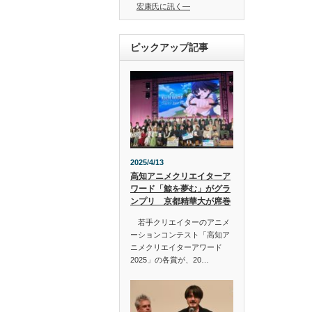
宏康氏に訊く―
ピックアップ記事
2025/4/13
高知アニメクリエイターア
ワード「鯨を夢む」がグラ
ンプリ 京都精華大が席巻
若手クリエイターのアニメ
ーションコンテスト「高知ア
ニメクリエイターアワード
2025」の各賞が、20…